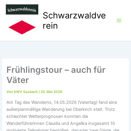
Zum
Inhalt
Schwarzwaldve
springen
rein
Frühlingstour – auch für
Väter
Von
SWV Sasbach
/
25. Mai 2026
Am Tag des Wanderns, 14.05.2026 (Vatertag) fand eine
außerplanmäßige Wanderung bei Oberkirch statt. Trotz
schlechter Wetterprognosen konnten die
Wanderführerinnen Claudia und Angelika insgesamt 10
motivierte Teilnehmer begrüßen, darunter zwei Gäste, die