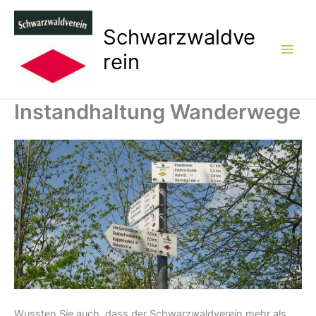
Zum
Inhalt
Schwarzwaldve
springen
rein
Instandhaltung Wanderwege
Wussten Sie auch, dass der Schwarzwaldverein mehr als