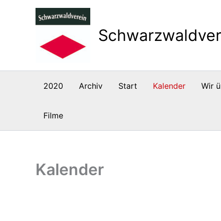
Zum
Inhalt
Schwarzwaldver
springen
2020
Archiv
Start
Kalender
Wir ü
Filme
Kalender