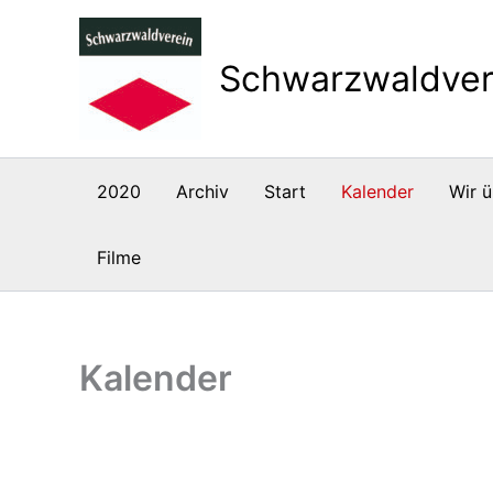
Zum
Inhalt
Schwarzwaldver
springen
2020
Archiv
Start
Kalender
Wir ü
Filme
Kalender