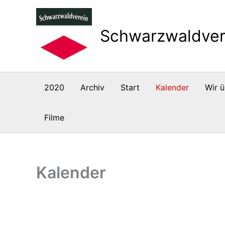
Zum
Inhalt
Schwarzwaldver
springen
2020
Archiv
Start
Kalender
Wir ü
Filme
Kalender