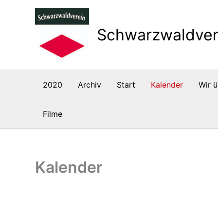
Zum
Inhalt
Schwarzwaldver
springen
2020
Archiv
Start
Kalender
Wir ü
Filme
Kalender