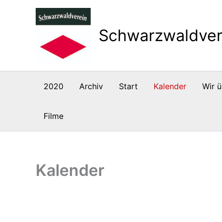
Zum
Inhalt
Schwarzwaldver
springen
2020
Archiv
Start
Kalender
Wir ü
Filme
Kalender