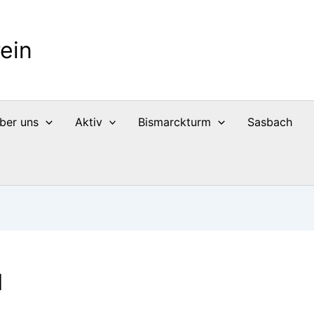
ein
ber uns
Aktiv
Bismarckturm
Sasbach
1