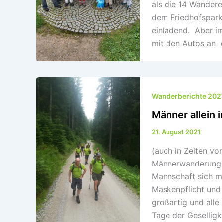
als die 14 Wandere
dem Friedhofspark
einladend. Aber im
mit den Autos an
Wanderberichte 202
Männer allein 
21. August 2021
(auch in Zeiten vo
Männerwanderung s
Mannschaft sich m
Maskenpflicht und
großartig und alle
Tage der Geselli