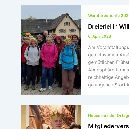
Wanderberichte 202
Dreierlei in Wil
6. April 2026
Am Veranstaltungs
gemeinsamen Ausfl
gemütlichen Frühst
Atmosphäre konnte
reichhaltige Angeb
gelungenen Start i
Neues aus der Orts
Mitgliederver