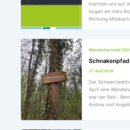
machten uns auf d
bogen wir links Ri
Richtung Mösbach
Wanderberichte 202
Schnakenpfad
27. April 2026
Der Schwarzwaldv
April eine Wander
war der Reit-, Ren
Andrea und Angelik