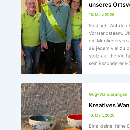
unseres Ortsv
16. März 2026
Sasbach. Auf den V
Vorstandsteam. Üb
die Mitgliederver
99 jedem viel zu b
stolz auf die Viel
sein.Besonderer H
Güg-Wanderungen
Kreatives Wan
16. März 2026
Eine kleine, feine