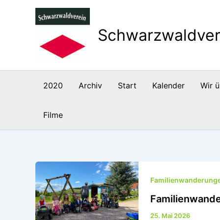
Zum
Inhalt
Schwarzwaldver
springen
2020
Archiv
Start
Kalender
Wir ü
Filme
Familienwanderung
Familienwande
25. Mai 2026